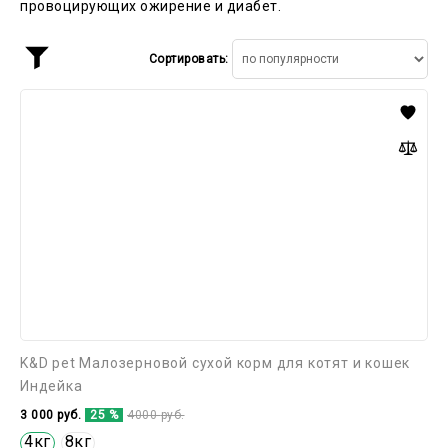
провоцирующих ожирение и диабет.
Сортировать:
Показать
фильтр
K&D
pet
Малозерновой
сухой
корм
для
котят
и
кошек
Индейка
K&D pet Малозерновой сухой корм для котят и кошек
Индейка
3 000
руб.
25 %
4000
руб.
4кг
8кг