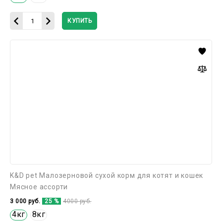
КУПИТЬ
K&D
pet
Малозерновой
сухой
корм
для
котят
и
кошек
Мясное
ассорти
K&D pet Малозерновой сухой корм для котят и кошек
Мясное ассорти
3 000
руб.
25 %
4000
руб.
4кг
8кг